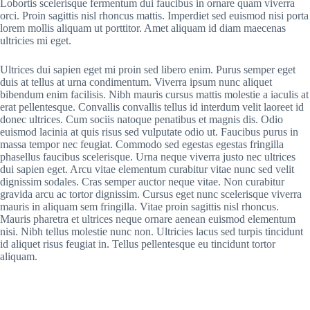
Lobortis scelerisque fermentum dui faucibus in ornare quam viverra
orci. Proin sagittis nisl rhoncus mattis. Imperdiet sed euismod nisi porta
lorem mollis aliquam ut porttitor. Amet aliquam id diam maecenas
ultricies mi eget.
Ultrices dui sapien eget mi proin sed libero enim. Purus semper eget
duis at tellus at urna condimentum. Viverra ipsum nunc aliquet
bibendum enim facilisis. Nibh mauris cursus mattis molestie a iaculis at
erat pellentesque. Convallis convallis tellus id interdum velit laoreet id
donec ultrices. Cum sociis natoque penatibus et magnis dis. Odio
euismod lacinia at quis risus sed vulputate odio ut. Faucibus purus in
massa tempor nec feugiat. Commodo sed egestas egestas fringilla
phasellus faucibus scelerisque. Urna neque viverra justo nec ultrices
dui sapien eget. Arcu vitae elementum curabitur vitae nunc sed velit
dignissim sodales. Cras semper auctor neque vitae. Non curabitur
gravida arcu ac tortor dignissim. Cursus eget nunc scelerisque viverra
mauris in aliquam sem fringilla. Vitae proin sagittis nisl rhoncus.
Mauris pharetra et ultrices neque ornare aenean euismod elementum
nisi. Nibh tellus molestie nunc non. Ultricies lacus sed turpis tincidunt
id aliquet risus feugiat in. Tellus pellentesque eu tincidunt tortor
aliquam.