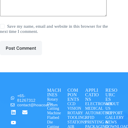
Save my name, email and website in this browser for the
next time I comment.
Post Comment
MACH
COM
APPLI
RESO
INES
PON
CATIO
URC
+65-
ENTS
NS
ES
Rotary
81267312
Die
CCD
ELECTRONICS
ABOUT
contact@hoacoat.com
Cutting
VISION
MEDICAL
US
Machine
ROTARY
AUTOMOTIVE
SUPPORT
Flatbed
TOOLING
RFID
GALLERY
Die
STATIONS
PRINTING &
NEWS
Cutting
AIR
PACKAGING
DOWNLOA