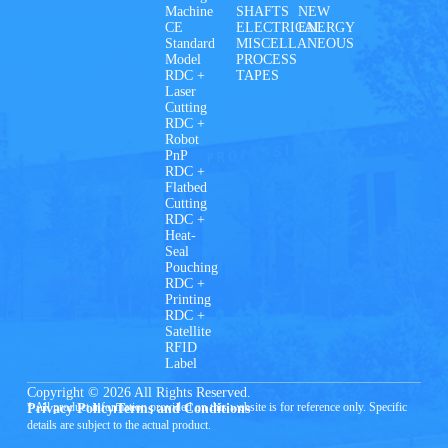
Machine
SHAFTS
NEW
CE
ELECTRICAL
ENERGY
Standard
MISCELLANEOUS
Model
PROCESS
RDC +
TAPES
Laser
Cutting
RDC +
Robot
PnP
RDC +
Flatbed
Cutting
RDC +
Heat-
Seal
Pouching
RDC +
Printing
RDC +
Satellite
RFID
Label
Copyright © 2026 All Rights Reserved.
* All product information provided on this website is for reference only. Specific
Privacy Policy
Terms and Conditions
details are subject to the actual product.