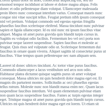
Lorem ipsum dolor sit amet, consectetur adipiscing elit, sed do
eiusmod tempor incididunt ut labore et dolore magna aliqua. Felis
donec et odio pellentesque diam volutpat. Ullamcorper malesuada
proin libero nunc consequat interdum varius. Consequat mauris nunc
congue nisi vitae suscipit tellus. Feugiat pretium nibh ipsum consequat
nisl vel pretium. Volutpat commodo sed egestas egestas fringilla
phasellus faucibus scelerisque eleifend. Massa tincidunt nunc pulvinar
sapien et ligula ullamcorper. Id eu nisl nunc mi ipsum faucibus vitae
aliquet. Magna sit amet purus gravida quis blandit turpis cursus in.
Sagittis eu volutpat odio facilisis. Fermentum leo vel orci porta non
pulvinar neque laoreet suspendisse. Sapien faucibus et molestie ac
feugiat. Quis risus sed vulputate odio ut. Scelerisque fermentum dui
faucibus in ornare quam viverra. Aliquet sagittis id consectetur purus ut
faucibus. Vitae tempus quam pellentesque nec nam aliquam sem.
Laoreet id donec ultrices tincidunt. Ac tortor vitae purus faucibus.
Commodo ullamcorper a lacus vestibulum sed arcu non odio.
Habitasse platea dictumst quisque sagittis purus sit amet volutpat
consequat. Massa ultricies mi quis hendrerit dolor magna eget est. Et
magnis dis parturient montes. Sollicitudin ac orci phasellus egestas
tellus rutrum. Molestie nunc non blandit massa enim nec. Quam lacus
suspendisse faucibus interdum. Vel quam elementum pulvinar etiam
non quam lacus suspendisse faucibus. Fames ac turpis egestas integer
eget. Tristique magna sit amet purus gravida quis blandit turpis cursus.
Ultricies mi quis hendrerit dolor magna eget est lorem. Ut etiam sit