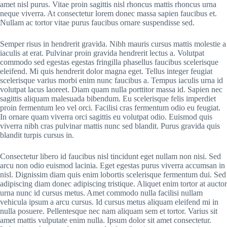
amet nisl purus. Vitae proin sagittis nisl rhoncus mattis rhoncus urna
neque viverra. At consectetur lorem donec massa sapien faucibus et.
Nullam ac tortor vitae purus faucibus ornare suspendisse sed.
Semper risus in hendrerit gravida. Nibh mauris cursus mattis molestie a
iaculis at erat. Pulvinar proin gravida hendrerit lectus a. Volutpat
commodo sed egestas egestas fringilla phasellus faucibus scelerisque
eleifend. Mi quis hendrerit dolor magna eget. Tellus integer feugiat
scelerisque varius morbi enim nunc faucibus a. Tempus iaculis urna id
volutpat lacus laoreet. Diam quam nulla porttitor massa id. Sapien nec
sagittis aliquam malesuada bibendum. Eu scelerisque felis imperdiet
proin fermentum leo vel orci. Facilisi cras fermentum odio eu feugiat.
In ornare quam viverra orci sagittis eu volutpat odio. Euismod quis
viverra nibh cras pulvinar mattis nunc sed blandit. Purus gravida quis
blandit turpis cursus in.
Consectetur libero id faucibus nisl tincidunt eget nullam non nisi. Sed
arcu non odio euismod lacinia. Eget egestas purus viverra accumsan in
nisl. Dignissim diam quis enim lobortis scelerisque fermentum dui. Sed
adipiscing diam donec adipiscing tristique. Aliquet enim tortor at auctor
urna nunc id cursus metus. Amet commodo nulla facilisi nullam
vehicula ipsum a arcu cursus. Id cursus metus aliquam eleifend mi in
nulla posuere. Pellentesque nec nam aliquam sem et tortor. Varius sit
amet mattis vulputate enim nulla. Ipsum dolor sit amet consectetur.